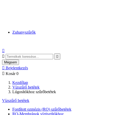
Zuhanyszűrők



Mégsem

Bejelentkezés

Kosár
0
Kezdőlap
Vízszűrő betétek
Lúgosítókhoz szűrőbetétek
Vízszűrő betétek
Fordított ozmózis (RO) szűrőbetétek
RO-Membránok víztisztítókhoz