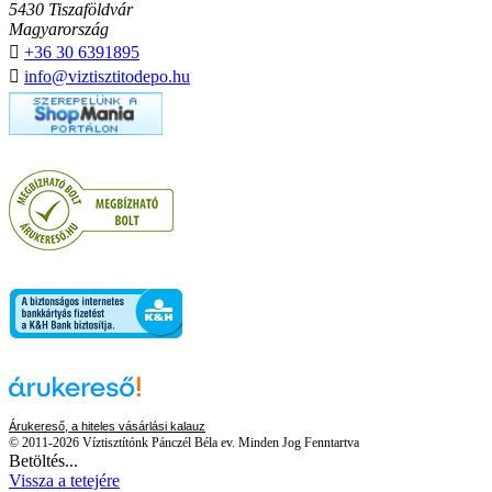
5430 Tiszaföldvár
Magyarország

+36 30 6391895

info@viztisztitodepo.hu
Árukereső, a hiteles vásárlási kalauz
© 2011-2026 Víztisztítónk Pánczél Béla ev. Minden Jog Fenntartva
Betöltés...
Vissza a tetejére