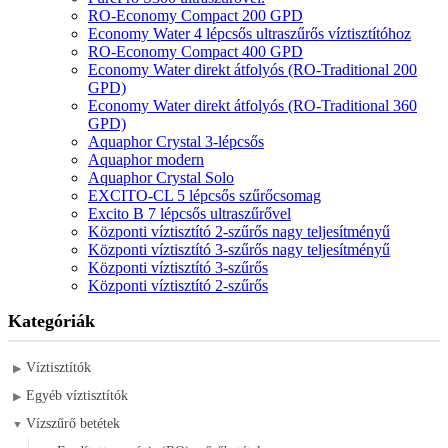
RO-Economy Compact 200 GPD
Economy Water 4 lépcsős ultraszűrős víztisztítóhoz
RO-Economy Compact 400 GPD
Economy Water direkt átfolyós (RO-Traditional 200
GPD)
Economy Water direkt átfolyós (RO-Traditional 360
GPD)
Aquaphor Crystal 3-lépcsős
Aquaphor modern
Aquaphor Crystal Solo
EXCITO-CL 5 lépcsős szűrőcsomag
Excito B 7 lépcsős ultraszűrővel
Központi víztisztító 2-szűrős nagy teljesítményű
Központi víztisztító 3-szűrős nagy teljesítményű
Központi víztisztító 3-szűrős
Központi víztisztító 2-szűrős
Kategóriák
Víztisztítók
▶
Egyéb víztisztítók
▶
Vízszűrő betétek
▼