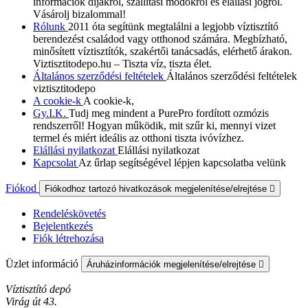
információk díjakról, szállítási módokról és elállási jogról.
Vásárolj bizalommal!
Rólunk
2011 óta segítünk megtalálni a legjobb víztisztító
berendezést családod vagy otthonod számára. Megbízható,
minősített víztisztítók, szakértői tanácsadás, elérhető árakon.
Viztisztitodepo.hu – Tiszta víz, tiszta élet.
Általános szerződési feltételek
Általános szerződési feltételek
viztisztitodepo
A cookie-k
A cookie-k,
Gy.I.K.
Tudj meg mindent a PurePro fordított ozmózis
rendszerről! Hogyan működik, mit szűr ki, mennyi vizet
termel és miért ideális az otthoni tiszta ivóvízhez.
Elállási nyilatkozat
Elállási nyilatkozat
Kapcsolat
Az űrlap segítségével lépjen kapcsolatba velünk
Fiókod
Fiókodhoz tartozó hivatkozások megjelenítése/elrejtése

Rendeléskövetés
Bejelentkezés
Fiók létrehozása
Üzlet információ
Áruházinformációk megjelenítése/elrejtése

Víztisztító depó
Virág út 43.