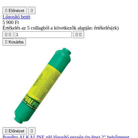

Előnézet

Lúgosító betét
5 900 Ft
Értékelés
az 5 csillagból a következők alapján:
értékelés(ek)





Kosárba

Előnézet

PurePro ALKALINE pH lúgosító egység (in-line) 2" belsőmenet