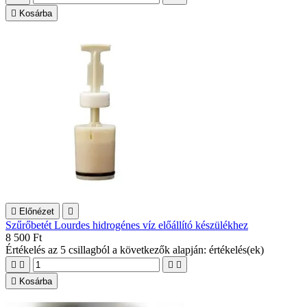

Kosárba

Előnézet

Szűrőbetét Lourdes hidrogénes víz előállító készülékhez
8 500 Ft
Értékelés
az 5 csillagból a következők alapján:
értékelés(ek)





Kosárba