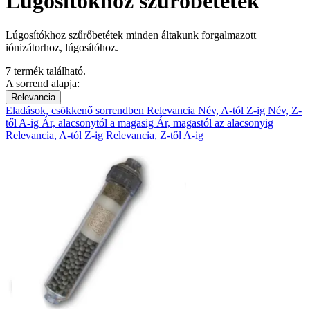
Lúgosítókhoz szűrőbetétek
Lúgosítókhoz szűrőbetétek minden áltakunk forgalmazott
iónizátorhoz, lúgosítóhoz.
7 termék található.
A sorrend alapja:
Relevancia
Eladások, csökkenő sorrendben
Relevancia
Név, A-tól Z-ig
Név, Z-
től A-ig
Ár, alacsonytól a magasig
Ár, magastól az alacsonyig
Relevancia, A-tól Z-ig
Relevancia, Z-től A-ig