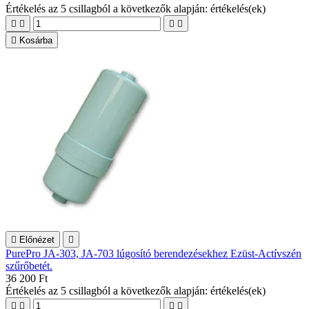
Értékelés
az 5 csillagból a következők alapján:
értékelés(ek)





Kosárba

Előnézet

PurePro JA-303, JA-703 lúgosító berendezésekhez Ezüst-Actívszén
szűrőbetét.
36 200 Ft
Értékelés
az 5 csillagból a következők alapján:
értékelés(ek)



