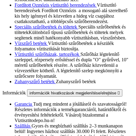
Fordított Ozmózis víztisztító berendezések
Víztisztító
berendezések Fordított Ozmózis a mosogató alá szerelhető
kis hely igénnyel és közvetlen a hideg víz csapjához
csatlakoztatható, a többlépcsős szűrőberendezést.
Speciális szűrőbetétek és töltetek
Speciális szűrőbetétek és
töltetekKülönböző típusú szűrőbetétek és töltetek melyek
segítenek minél hatékonyabb víztisztításban, vízszűrésben.
Vízszűrő betétek
Víztisztító szűrőbetétek a készülék
folyamatos víztisztítását biztosítja.
Víztisztító szűrőházak, tartozékok
Szűrőház légtelenítő
szeleppel, rézpersely erősítéssel és dupla "O" gyűrűvel, 10"
méretű szűrőbetétek részére. A szűrőház közvetlenül a
vízvezetékre köthető. A légtelenítő szelep megkönnyíti a
szűrőcsere folyamatát.
Zuhanyszűrő betétek
Zuhanyszűrő betétek
Információk
információk hivatkozások megjelenítése/elrejtése

Garancia
Tudj meg mindent a jótállásról és szavatosságról!
Részletes információk a termékgaranciáról, határidőkről és
érvényesítési feltételekről. Vásárolj bizalommal a
Viztisztitodepo.hu-n!
Szállítás
Gyors és megbízható szállítás 2–3 munkanapon
belül! Ingyenes házhoz szállítás 30.000 Ft felett. Részletes