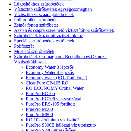
Lúgosítókhoz szűrőbetétek
Víztisztító szűrőbetétek egységcsomagban
Víztisztító visszaadagoló betétek
Polipropilén szűrőbetétek
Zsinór fonott szűrőbetét
Asztali és csapra szerelhető víztisztítóhoz szűrőbetétek
Szűrőbetétek központi víztisztítókhoz
Speciális szűrőbetétek és töltetek
Polifoszfát
Mosható szűrőbetétek
Szűrőbetétek Csomagban - Beépíthető és Ozmózis
Víztisztítókhoz
Economy Water 3 lépcsős
Economy Water 4 lépcsős
Economy water (RO-Traditional)
CleanPure CP-105 RO
RO-ECONOMY Crobal Water
PurePro EC105
PurePro EC106 visszasózóval
PurePro ERS-105 fordított
PruePro M500
PruePro M800
RO 102-Prémium víztisztító!
PurePro S300B hálózati víz utótisztító
PurePro S300 ultraszűrővel.