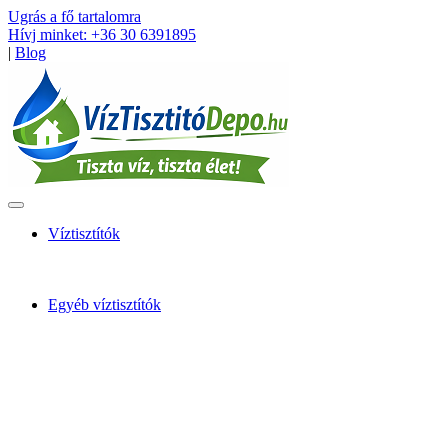
Ugrás a fő tartalomra
Hívj minket: +36 30 6391895
|
Blog
Víztisztítók
Egyéb víztisztítók