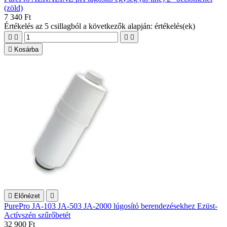
(zöld)
7 340 Ft
Értékelés
az 5 csillagból a következők alapján:
értékelés(ek)





Kosárba

Előnézet

PurePro JA-103 JA-503 JA-2000 lúgosító berendezésekhez Ezüst-
Actívszén szűrőbetét
32 900 Ft