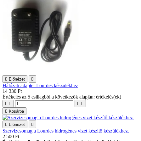

Előnézet

Hálózati adapter Lourdes készülékhez
14 330 Ft
Értékelés
az 5 csillagból a következők alapján:
értékelés(ek)





Kosárba

Előnézet

Szervizcsomag a Lourdes hidrogénes vizet készítő készülékhez.
2 500 Ft