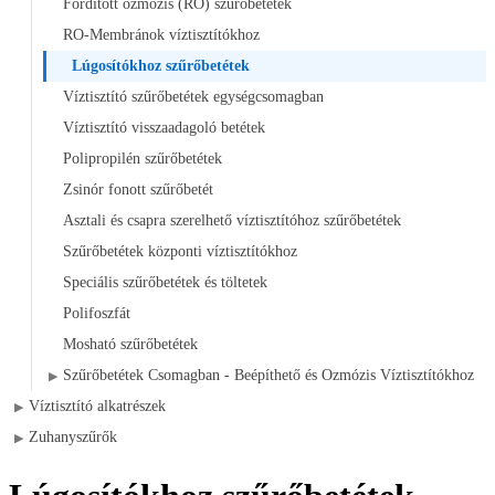
Fordított ozmózis (RO) szűrőbetétek
RO-Membránok víztisztítókhoz
Lúgosítókhoz szűrőbetétek
Víztisztító szűrőbetétek egységcsomagban
Víztisztító visszaadagoló betétek
Polipropilén szűrőbetétek
Zsinór fonott szűrőbetét
Asztali és csapra szerelhető víztisztítóhoz szűrőbetétek
Szűrőbetétek központi víztisztítókhoz
Speciális szűrőbetétek és töltetek
Polifoszfát
Mosható szűrőbetétek
Szűrőbetétek Csomagban - Beépíthető és Ozmózis Víztisztítókhoz
▶
Víztisztító alkatrészek
▶
Zuhanyszűrők
▶