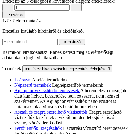
Értékelés
az 5 csillagból a következők alapján:
értékelés(ek)





Kosárba
1-7 / 7 elem mutatása
Értesülsz legújabb híreinkről és akcióinkról
Bármikor leiratkozhatsz. Ehhez keresd meg az elérhetőségi
adatainkat a jogi nyilatkozatban.
Termékek
termékek hivatkozások megjelenítése/elrejtése

Leárazás
Akciós termékeink
Népszerű termékek
Legnépszerűbb termékeink
Aquaphor víztisztító berendezések
A berendelés a mosogató
alatt kap helyet, beszerelése igen egyszerű, nem igényel
szakértelmet. Az Aquaphor víztisztítók nano ezüstöt is
tartalmaznak a vírusok és baktériumok ellen.
Asztali és csapra szerelhető víztisztítók
Csapra szerelhető
víztisztítók kiszűrnek a vízből minden lebegő és úszó
szennyeződést lerakodást.
Fertőtlenítők, kiegészítők
Háztartási víztisztító berendezések
fertőtlenítésére alkalmazható szer.