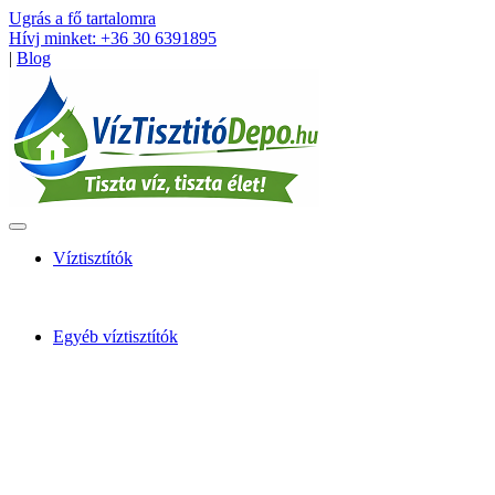
Ugrás a fő tartalomra
Hívj minket: +36 30 6391895
|
Blog
Víztisztítók
Egyéb víztisztítók