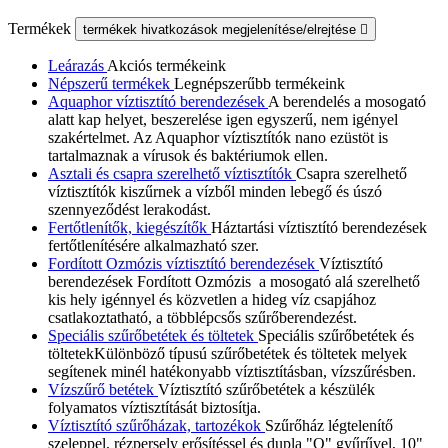
Termékek
termékek hivatkozások megjelenítése/elrejtése

Leárazás
Akciós termékeink
Népszerű termékek
Legnépszerűbb termékeink
Aquaphor víztisztító berendezések
A berendelés a mosogató
alatt kap helyet, beszerelése igen egyszerű, nem igényel
szakértelmet. Az Aquaphor víztisztítók nano ezüstöt is
tartalmaznak a vírusok és baktériumok ellen.
Asztali és csapra szerelhető víztisztítók
Csapra szerelhető
víztisztítók kiszűrnek a vízből minden lebegő és úszó
szennyeződést lerakodást.
Fertőtlenítők, kiegészítők
Háztartási víztisztító berendezések
fertőtlenítésére alkalmazható szer.
Fordított Ozmózis víztisztító berendezések
Víztisztító
berendezések Fordított Ozmózis a mosogató alá szerelhető
kis hely igénnyel és közvetlen a hideg víz csapjához
csatlakoztatható, a többlépcsős szűrőberendezést.
Speciális szűrőbetétek és töltetek
Speciális szűrőbetétek és
töltetekKülönböző típusú szűrőbetétek és töltetek melyek
segítenek minél hatékonyabb víztisztításban, vízszűrésben.
Vízszűrő betétek
Víztisztító szűrőbetétek a készülék
folyamatos víztisztítását biztosítja.
Víztisztító szűrőházak, tartozékok
Szűrőház légtelenítő
szeleppel, rézpersely erősítéssel és dupla "O" gyűrűvel, 10"