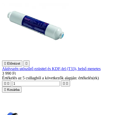

Előnézet

Aktívszén utószűrő ezüsttel és KDF-fel (T33), belső menetes
3 990 Ft
Értékelés
az 5 csillagból a következők alapján:
értékelés(ek)





Kosárba