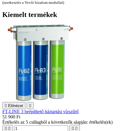
(szerkesztés a Vevői bizalom modullal)
Kiemelt termékek

Előnézet

FT-LINE 3 beépíthető háztartási vízszűrő
51 900 Ft
Értékelés
az 5 csillagból a következők alapján:
értékelés(ek)



