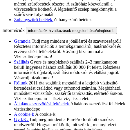
méretű szűrőbetétek részére. A szűrőház közvetlenül a
vízvezetékre köthető. A légtelenítő szelep megkönnyíti a
szűrőcsere folyamatát.
Zuhanyszűrő betétek
Zuhanyszűrő betétek
Információk
információk hivatkozások megjelenítése/elrejtése

Garancia
Tudj meg mindent a jótállásról és szavatosságról!
Részletes információk a termékgaranciáról, határidőkről és
érvényesítési feltételekről. Vásárolj bizalommal a
Viztisztitodepo.hu-n!
Szállítás
Gyors és megbízható szállítás 2–3 munkanapon
belül! Ingyenes házhoz szállítás 30.000 Ft felett. Részletes
információk díjakról, szállítási módokról és elállási jogról.
Vásárolj bizalommal!
Rólunk
2011 óta segítünk megtalálni a legjobb víztisztító
berendezést családod vagy otthonod számára. Megbízható,
minősített víztisztítók, szakértői tanácsadás, elérhető árakon.
Viztisztitodepo.hu – Tiszta víz, tiszta élet.
Általános szerződési feltételek
Általános szerződési feltételek
viztisztitodepo
A cookie-k
A cookie-k,
Gy.I.K.
Tudj meg mindent a PurePro fordított ozmózis
rendszerről! Hogyan működik, mit szűr ki, mennyi vizet
termel és miért ideális az otthoni tiszta ivóvízhez.