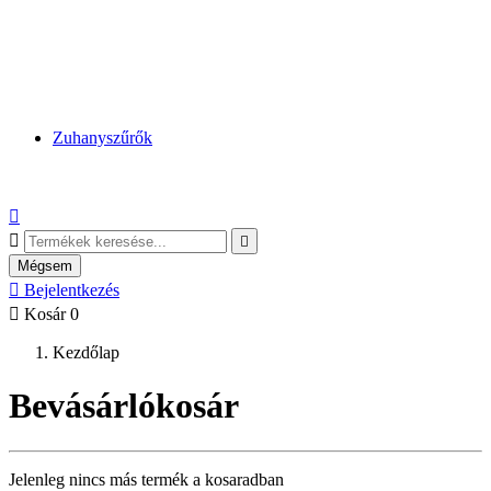
Zuhanyszűrők



Mégsem

Bejelentkezés

Kosár
0
Kezdőlap
Bevásárlókosár
Jelenleg nincs más termék a kosaradban