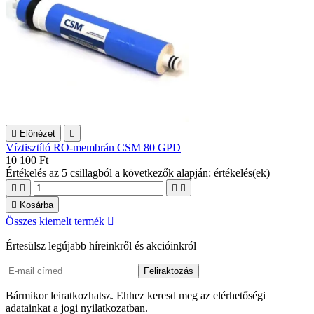

Előnézet

Víztisztító RO-membrán CSM 80 GPD
10 100 Ft
Értékelés
az 5 csillagból a következők alapján:
értékelés(ek)





Kosárba
Összes kiemelt termék

Értesülsz legújabb híreinkről és akcióinkról
Bármikor leiratkozhatsz. Ehhez keresd meg az elérhetőségi
adatainkat a jogi nyilatkozatban.