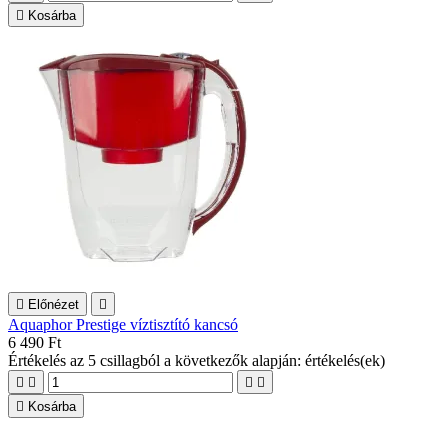

Kosárba

Előnézet

Aquaphor Prestige víztisztító kancsó
6 490 Ft
Értékelés
az 5 csillagból a következők alapján:
értékelés(ek)





Kosárba