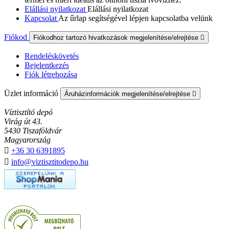
Elállási nyilatkozat
Elállási nyilatkozat
Kapcsolat
Az űrlap segítségével lépjen kapcsolatba velünk
Fiókod
Fiókodhoz tartozó hivatkozások megjelenítése/elrejtése

Rendeléskövetés
Bejelentkezés
Fiók létrehozása
Üzlet információ
Áruházinformációk megjelenítése/elrejtése

Víztisztító depó
Virág út 43.
5430 Tiszaföldvár
Magyarország

+36 30 6391895

info@viztisztitodepo.hu