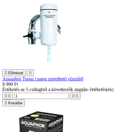

Előnézet

Aquaphor Topaz csapra szerelhető vízszűrő
8 990 Ft
Értékelés
az 5 csillagból a következők alapján:
értékelés(ek)





Kosárba