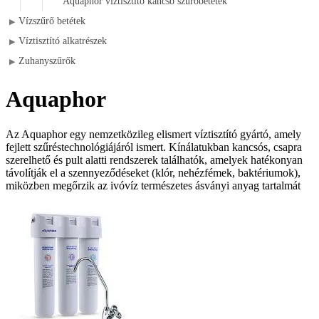
Aquaphor víztisztító kancsó szűrőbetétek
Vízszűrő betétek
▶
Víztisztító alkatrészek
▶
Zuhanyszűrők
▶
Aquaphor
Az Aquaphor egy nemzetközileg elismert víztisztító gyártó, amely
fejlett szűréstechnológiájáról ismert. Kínálatukban kancsós, csapra
szerelhető és pult alatti rendszerek találhatók, amelyek hatékonyan
távolítják el a szennyeződéseket (klór, nehézfémek, baktériumok),
miközben megőrzik az ivóvíz természetes ásványi anyag tartalmát