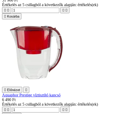
51 900 Ft
Értékelés
az 5 csillagból a következők alapján:
értékelés(ek)





Kosárba

Előnézet

Aquaphor Prestige víztisztító kancsó
6 490 Ft
Értékelés
az 5 csillagból a következők alapján:
értékelés(ek)



