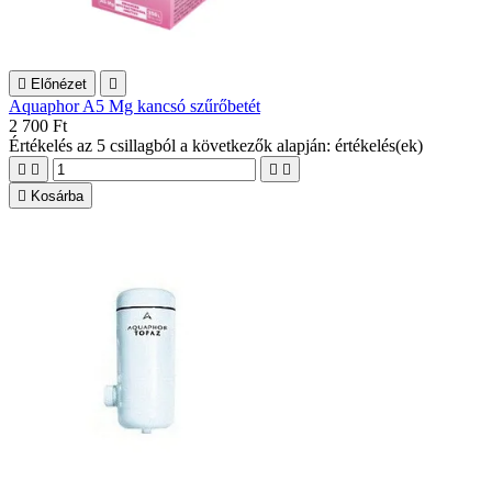

Előnézet

Aquaphor A5 Mg kancsó szűrőbetét
2 700 Ft
Értékelés
az 5 csillagból a következők alapján:
értékelés(ek)





Kosárba