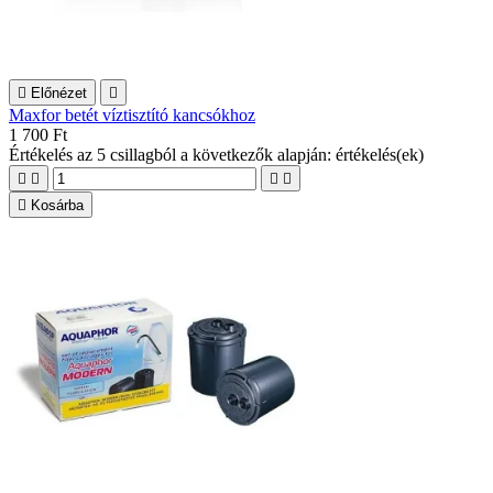

Előnézet

Maxfor betét víztisztító kancsókhoz
1 700 Ft
Értékelés
az 5 csillagból a következők alapján:
értékelés(ek)





Kosárba