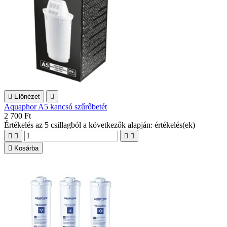

Előnézet

Aquaphor A5 kancsó szűrőbetét
2 700 Ft
Értékelés
az 5 csillagból a következők alapján:
értékelés(ek)





Kosárba