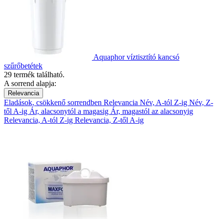
Aquaphor víztisztító kancsó
szűrőbetétek
29 termék található.
A sorrend alapja:
Relevancia
Eladások, csökkenő sorrendben
Relevancia
Név, A-tól Z-ig
Név, Z-
től A-ig
Ár, alacsonytól a magasig
Ár, magastól az alacsonyig
Relevancia, A-tól Z-ig
Relevancia, Z-től A-ig