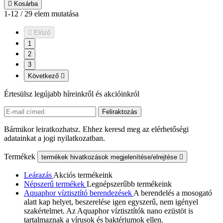

Kosárba
1-12 / 29 elem mutatása

Előző
1
2
3
Következő

Értesülsz legújabb híreinkről és akcióinkról
Bármikor leiratkozhatsz. Ehhez keresd meg az elérhetőségi
adatainkat a jogi nyilatkozatban.
Termékek
termékek hivatkozások megjelenítése/elrejtése

Leárazás
Akciós termékeink
Népszerű termékek
Legnépszerűbb termékeink
Aquaphor víztisztító berendezések
A berendelés a mosogató
alatt kap helyet, beszerelése igen egyszerű, nem igényel
szakértelmet. Az Aquaphor víztisztítók nano ezüstöt is
tartalmaznak a vírusok és baktériumok ellen.