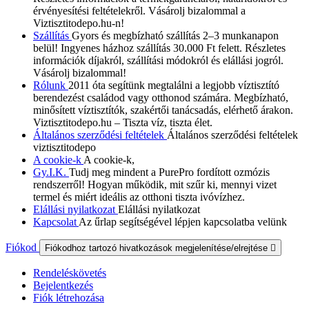
érvényesítési feltételekről. Vásárolj bizalommal a
Viztisztitodepo.hu-n!
Szállítás
Gyors és megbízható szállítás 2–3 munkanapon
belül! Ingyenes házhoz szállítás 30.000 Ft felett. Részletes
információk díjakról, szállítási módokról és elállási jogról.
Vásárolj bizalommal!
Rólunk
2011 óta segítünk megtalálni a legjobb víztisztító
berendezést családod vagy otthonod számára. Megbízható,
minősített víztisztítók, szakértői tanácsadás, elérhető árakon.
Viztisztitodepo.hu – Tiszta víz, tiszta élet.
Általános szerződési feltételek
Általános szerződési feltételek
viztisztitodepo
A cookie-k
A cookie-k,
Gy.I.K.
Tudj meg mindent a PurePro fordított ozmózis
rendszerről! Hogyan működik, mit szűr ki, mennyi vizet
termel és miért ideális az otthoni tiszta ivóvízhez.
Elállási nyilatkozat
Elállási nyilatkozat
Kapcsolat
Az űrlap segítségével lépjen kapcsolatba velünk
Fiókod
Fiókodhoz tartozó hivatkozások megjelenítése/elrejtése

Rendeléskövetés
Bejelentkezés
Fiók létrehozása