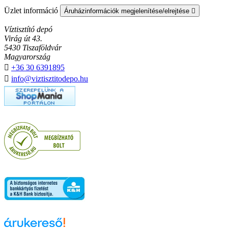
Üzlet információ
Áruházinformációk megjelenítése/elrejtése

Víztisztító depó
Virág út 43.
5430 Tiszaföldvár
Magyarország

+36 30 6391895

info@viztisztitodepo.hu