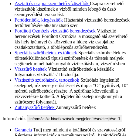
Asztali és csapra szerelhető víztisztítók
Csapra szerelhető
víztisztítók kiszűrnek a vízből minden lebegő és úszó
szennyeződést lerakodást.
Fertőtlenítők, kiegészítők
Háztartási víztisztító berendezések
fertőtlenítésére alkalmazható szer.
Fordított Ozmózis víztisztító berendezések
Víztisztító
berendezések Fordított Ozmózis a mosogató alá szerelhető
kis hely igénnyel és közvetlen a hideg víz csapjához
csatlakoztatható, a többlépcsős szűrőberendezést.
Speciális szűrőbetétek és töltetek
Speciális szűrőbetétek és
töltetekKülönböző típusú szűrőbetétek és töltetek melyek
segítenek minél hatékonyabb víztisztításban, vízszűrésben.
Vízszűrő betétek
Víztisztító szűrőbetétek a készülék
folyamatos víztisztítását biztosítja.
Víztisztító szűrőházak, tartozékok
Szűrőház légtelenítő
szeleppel, rézpersely erősítéssel és dupla "O" gyűrűvel, 10"
méretű szűrőbetétek részére. A szűrőház közvetlenül a
vízvezetékre köthető. A légtelenítő szelep megkönnyíti a
szűrőcsere folyamatát.
Zuhanyszűrő betétek
Zuhanyszűrő betétek
Információk
információk hivatkozások megjelenítése/elrejtése

Garancia
Tudj meg mindent a jótállásról és szavatosságról!
Részletes információk a termékgaranciáról, határidőkről és