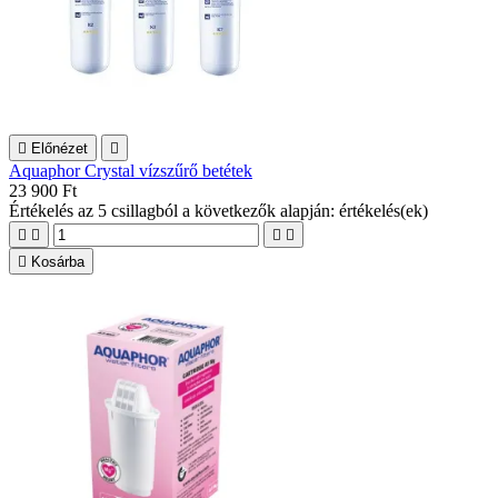

Előnézet

Aquaphor Crystal vízszűrő betétek
23 900 Ft
Értékelés
az 5 csillagból a következők alapján:
értékelés(ek)





Kosárba