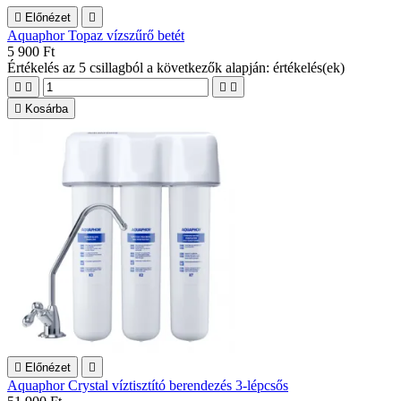

Előnézet

Aquaphor Topaz vízszűrő betét
5 900 Ft
Értékelés
az 5 csillagból a következők alapján:
értékelés(ek)





Kosárba

Előnézet

Aquaphor Crystal víztisztító berendezés 3-lépcsős