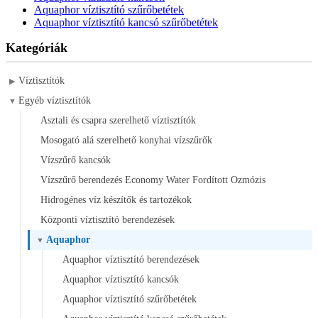
Aquaphor víztisztító szűrőbetétek
Aquaphor víztisztító kancsó szűrőbetétek
Kategóriák
Víztisztítók
▶
Egyéb víztisztítók
▼
Asztali és csapra szerelhető víztisztítók
Mosogató alá szerelhető konyhai vízszűrők
Vízszűrő kancsók
Vízszűrő berendezés Economy Water Fordított Ozmózis
Hidrogénes víz készítők és tartozékok
Központi víztisztító berendezések
Aquaphor
▼
Aquaphor víztisztító berendezések
Aquaphor víztisztító kancsók
Aquaphor víztisztító szűrőbetétek