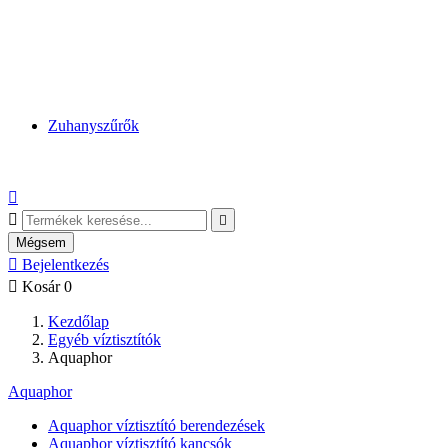
Zuhanyszűrők



Mégsem

Bejelentkezés

Kosár
0
Kezdőlap
Egyéb víztisztítók
Aquaphor
Aquaphor
Aquaphor víztisztító berendezések
Aquaphor víztisztító kancsók