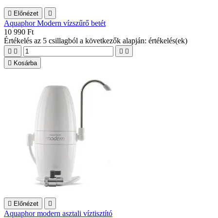

Előnézet

Aquaphor Modern vízszűrő betét
10 990 Ft
Értékelés
az 5 csillagból a következők alapján:
értékelés(ek)





Kosárba

Előnézet

Aquaphor modern asztali víztisztító