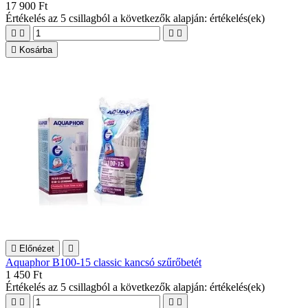
17 900 Ft
Értékelés
az 5 csillagból a következők alapján:
értékelés(ek)





Kosárba

Előnézet

Aquaphor B100-15 classic kancsó szűrőbetét
1 450 Ft
Értékelés
az 5 csillagból a következők alapján:
értékelés(ek)



