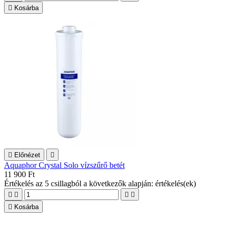

Kosárba

Előnézet

Aquaphor Crystal Solo vízszűrő betét
11 900 Ft
Értékelés
az 5 csillagból a következők alapján:
értékelés(ek)





Kosárba