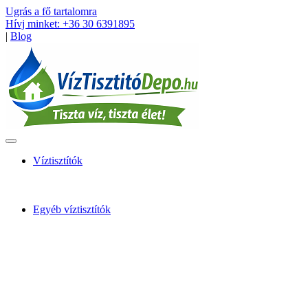
Ugrás a fő tartalomra
Hívj minket: +36 30 6391895
|
Blog
Víztisztítók
Egyéb víztisztítók