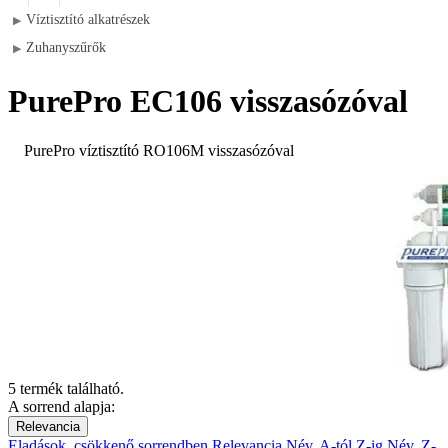
Víztisztító alkatrészek
▶
Zuhanyszűrők
▶
PurePro EC106 visszasózóval
PurePro víztisztító RO106M visszasózóval
5 termék található.
A sorrend alapja:
Relevancia
Eladások, csökkenő sorrendben
Relevancia
Név, A-tól Z-ig
Név, Z-