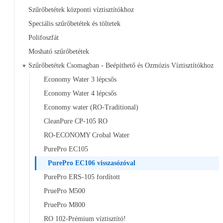
Szűrőbetétek központi víztisztítókhoz
Speciális szűrőbetétek és töltetek
Polifoszfát
Mosható szűrőbetétek
Szűrőbetétek Csomagban - Beépíthető és Ozmózis Víztisztítókhoz
▼
Economy Water 3 lépcsős
Economy Water 4 lépcsős
Economy water (RO-Traditional)
CleanPure CP-105 RO
RO-ECONOMY Crobal Water
PurePro EC105
PurePro EC106 visszasózóval
PurePro ERS-105 fordított
PruePro M500
PruePro M800
RO 102-Prémium víztisztító!