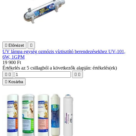

Előnézet

UV lámpa egység ozmózis víztisztító berendezésekhez UV-101,
6W, 1GPM
19 900 Ft
Értékelés
az 5 csillagból a következők alapján:
értékelés(ek)





Kosárba