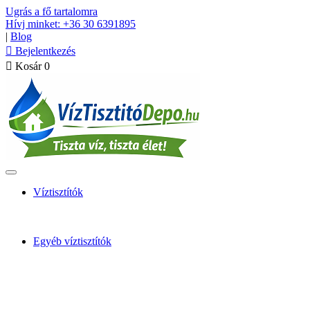
Ugrás a fő tartalomra
Hívj minket: +36 30 6391895
|
Blog

Bejelentkezés

Kosár
0
Víztisztítók
Egyéb víztisztítók