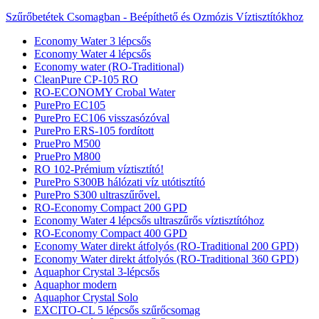
Szűrőbetétek Csomagban - Beépíthető és Ozmózis Víztisztítókhoz
Economy Water 3 lépcsős
Economy Water 4 lépcsős
Economy water (RO-Traditional)
CleanPure CP-105 RO
RO-ECONOMY Crobal Water
PurePro EC105
PurePro EC106 visszasózóval
PurePro ERS-105 fordított
PruePro M500
PruePro M800
RO 102-Prémium víztisztító!
PurePro S300B hálózati víz utótisztító
PurePro S300 ultraszűrővel.
RO-Economy Compact 200 GPD
Economy Water 4 lépcsős ultraszűrős víztisztítóhoz
RO-Economy Compact 400 GPD
Economy Water direkt átfolyós (RO-Traditional 200 GPD)
Economy Water direkt átfolyós (RO-Traditional 360 GPD)
Aquaphor Crystal 3-lépcsős
Aquaphor modern
Aquaphor Crystal Solo
EXCITO-CL 5 lépcsős szűrőcsomag