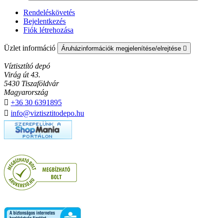
Rendeléskövetés
Bejelentkezés
Fiók létrehozása
Üzlet információ
Áruházinformációk megjelenítése/elrejtése

Víztisztító depó
Virág út 43.
5430 Tiszaföldvár
Magyarország

+36 30 6391895

info@viztisztitodepo.hu