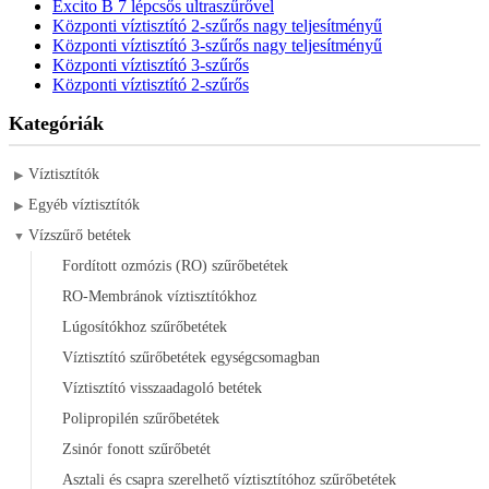
Excito B 7 lépcsős ultraszűrővel
Központi víztisztító 2-szűrős nagy teljesítményű
Központi víztisztító 3-szűrős nagy teljesítményű
Központi víztisztító 3-szűrős
Központi víztisztító 2-szűrős
Kategóriák
Víztisztítók
▶
Egyéb víztisztítók
▶
Vízszűrő betétek
▼
Fordított ozmózis (RO) szűrőbetétek
RO-Membránok víztisztítókhoz
Lúgosítókhoz szűrőbetétek
Víztisztító szűrőbetétek egységcsomagban
Víztisztító visszaadagoló betétek
Polipropilén szűrőbetétek
Zsinór fonott szűrőbetét
Asztali és csapra szerelhető víztisztítóhoz szűrőbetétek