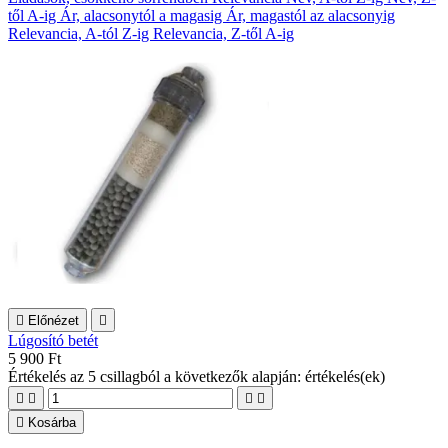
től A-ig
Ár, alacsonytól a magasig
Ár, magastól az alacsonyig
Relevancia, A-tól Z-ig
Relevancia, Z-től A-ig

Előnézet

Lúgosító betét
5 900 Ft
Értékelés
az 5 csillagból a következők alapján:
értékelés(ek)





Kosárba