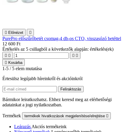

Előnézet

PurePro előszűrőbetét csomag-4 db-os CTO, visszasózó betéttel
12 600 Ft
Értékelés
az 5 csillagból a következők alapján:
értékelés(ek)





Kosárba
1-5 / 5 elem mutatása
Értesülsz legújabb híreinkről és akcióinkról
Bármikor leiratkozhatsz. Ehhez keresd meg az elérhetőségi
adatainkat a jogi nyilatkozatban.
Termékek
termékek hivatkozások megjelenítése/elrejtése

Leárazás
Akciós termékeink
Népszerű termékek
Legnépszerűbb termékeink