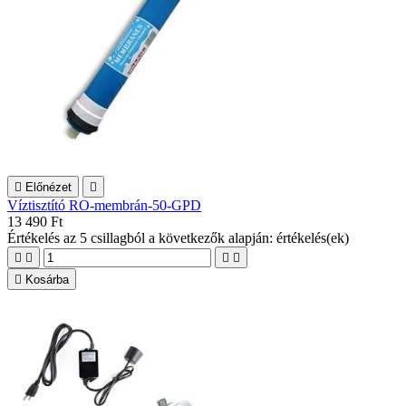

Előnézet

Víztisztító RO-membrán-50-GPD
13 490 Ft
Értékelés
az 5 csillagból a következők alapján:
értékelés(ek)





Kosárba