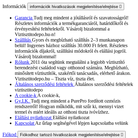
Információk
információk hivatkozások megjelenítése/elrejtése

Garancia
Tudj meg mindent a jótállásról és szavatosságról!
Részletes információk a termékgaranciáról, határidőkről és
érvényesítési feltételekről. Vásárolj bizalommal a
Viztisztitodepo.hu-n!
Szállítás
Gyors és megbízható szállítás 2–3 munkanapon
belül! Ingyenes házhoz szállítás 30.000 Ft felett. Részletes
információk díjakról, szállítási módokról és elállási jogról.
Vásárolj bizalommal!
Rólunk
2011 óta segítünk megtalálni a legjobb víztisztító
berendezést családod vagy otthonod számára. Megbízható,
minősített víztisztítók, szakértői tanácsadás, elérhető árakon.
Viztisztitodepo.hu – Tiszta víz, tiszta élet.
Általános szerződési feltételek
Általános szerződési feltételek
viztisztitodepo
A cookie-k
A cookie-k,
Gy.I.K.
Tudj meg mindent a PurePro fordított ozmózis
rendszerről! Hogyan működik, mit szűr ki, mennyi vizet
termel és miért ideális az otthoni tiszta ivóvízhez.
Elállási nyilatkozat
Elállási nyilatkozat
Kapcsolat
Az űrlap segítségével lépjen kapcsolatba velünk
Fiókod
Fiókodhoz tartozó hivatkozások megjelenítése/elrejtése
