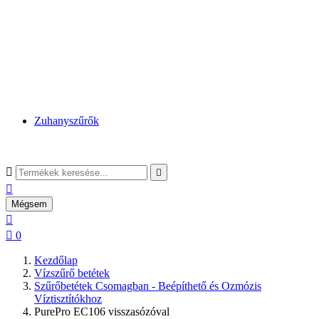
Zuhanyszűrők



Mégsem


0
Kezdőlap
Vízszűrő betétek
Szűrőbetétek Csomagban - Beépíthető és Ozmózis
Víztisztítókhoz
PurePro EC106 visszasózóval