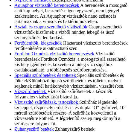
Aquaphor víztisztító berendezések
A berendelés a mosogató
alatt kap helyet, beszerelése igen egyszerű, nem igényel
szakértelmet. Az Aquaphor víztisztítók nano ezüstöt is
tartalmaznak a vírusok és baktériumok ellen.
Asztali és csapra szerelhető víztisztítók
Csapra szerelhető
víztisztítók kiszűrnek a vízből minden lebegő és úszó
szennyeződést lerakodást.
Fertőtlenítők, kiegészítők
Háztartási víztisztító berendezések
fertőtlenítésére alkalmazható szer.
Fordított Ozmózis víztisztító berendezések
Víztisztító
berendezések Fordított Ozmózis a mosogató alá szerelhető
kis hely igénnyel és közvetlen a hideg víz csapjához
csatlakoztatható, a többlépcsős szűrőberendezést.
Speciális szűrőbetétek és töltetek
Speciális szűrőbetétek és
töltetekKülönböző típusú szűrőbetétek és töltetek melyek
segítenek minél hatékonyabb víztisztításban, vízszűrésben.
Vízszűrő betétek
Víztisztító szűrőbetétek a készülék
folyamatos víztisztítását biztosítja.
Víztisztító szűrőházak, tartozékok
Szűrőház légtelenítő
szeleppel, rézpersely erősítéssel és dupla "O" gyűrűvel, 10"
méretű szűrőbetétek részére. A szűrőház közvetlenül a
vízvezetékre köthető. A légtelenítő szelep megkönnyíti a
szűrőcsere folyamatát.
Zuhanyszűrő betétek
Zuhanyszűrő betétek