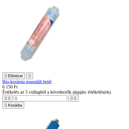

Előnézet

Bio-kerámia granulált betét
6 150 Ft
Értékelés
az 5 csillagból a következők alapján:
értékelés(ek)





Kosárba