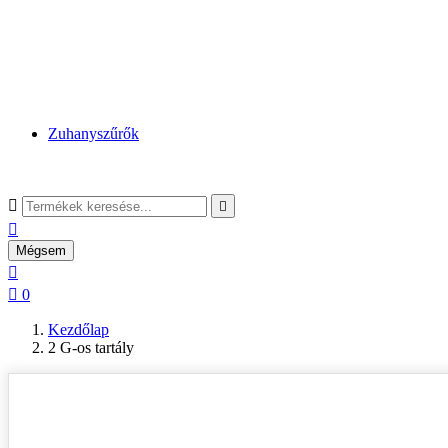
Zuhanyszűrők



Mégsem


0
Kezdőlap
2 G-os tartály