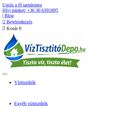
Ugrás a fő tartalomra
Hívj minket: +36 30 6391895
|
Blog

Bejelentkezés

Kosár
0
Víztisztítók
Egyéb víztisztítók