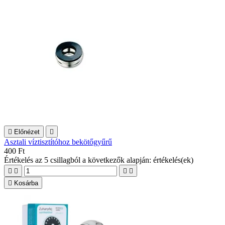

Előnézet

Asztali víztisztítóhoz bekötőgyűrű
400 Ft
Értékelés
az 5 csillagból a következők alapján:
értékelés(ek)





Kosárba