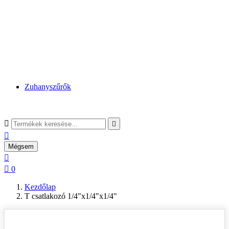
Zuhanyszűrők



Mégsem


0
Kezdőlap
T csatlakozó 1/4"x1/4"x1/4"