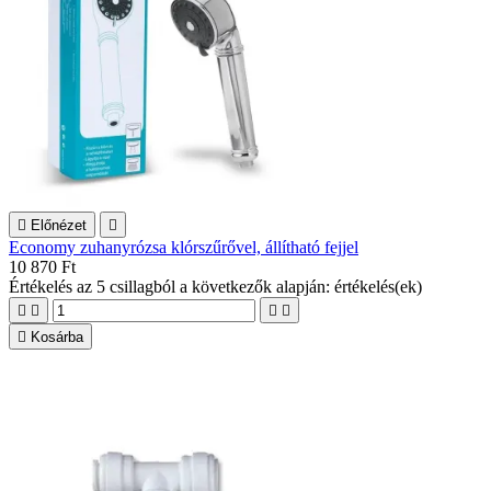

Előnézet

Economy zuhanyrózsa klórszűrővel, állítható fejjel
10 870 Ft
Értékelés
az 5 csillagból a következők alapján:
értékelés(ek)





Kosárba