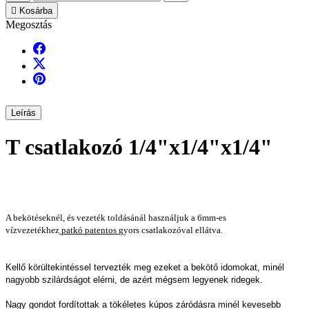

Kosárba
Megosztás
Leírás
T csatlakozó 1/4"x1/4"x1/4"
A bekötéseknél, és vezeték toldásánál használjuk a 6mm-es
vízvezetékhez
patkó patentos
gyors csatlakozóval ellátva.
Kellő körültekintéssel tervezték meg ezeket a bekötő idomokat, minél
nagyobb szilárdságot elérni, de azért mégsem legyenek ridegek.
Nagy gondot fordítottak a tökéletes kúpos záródásra minél kevesebb