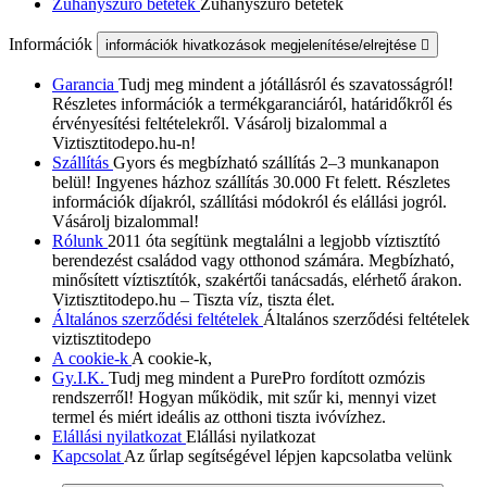
Zuhanyszűrő betétek
Zuhanyszűrő betétek
Információk
információk hivatkozások megjelenítése/elrejtése

Garancia
Tudj meg mindent a jótállásról és szavatosságról!
Részletes információk a termékgaranciáról, határidőkről és
érvényesítési feltételekről. Vásárolj bizalommal a
Viztisztitodepo.hu-n!
Szállítás
Gyors és megbízható szállítás 2–3 munkanapon
belül! Ingyenes házhoz szállítás 30.000 Ft felett. Részletes
információk díjakról, szállítási módokról és elállási jogról.
Vásárolj bizalommal!
Rólunk
2011 óta segítünk megtalálni a legjobb víztisztító
berendezést családod vagy otthonod számára. Megbízható,
minősített víztisztítók, szakértői tanácsadás, elérhető árakon.
Viztisztitodepo.hu – Tiszta víz, tiszta élet.
Általános szerződési feltételek
Általános szerződési feltételek
viztisztitodepo
A cookie-k
A cookie-k,
Gy.I.K.
Tudj meg mindent a PurePro fordított ozmózis
rendszerről! Hogyan működik, mit szűr ki, mennyi vizet
termel és miért ideális az otthoni tiszta ivóvízhez.
Elállási nyilatkozat
Elállási nyilatkozat
Kapcsolat
Az űrlap segítségével lépjen kapcsolatba velünk