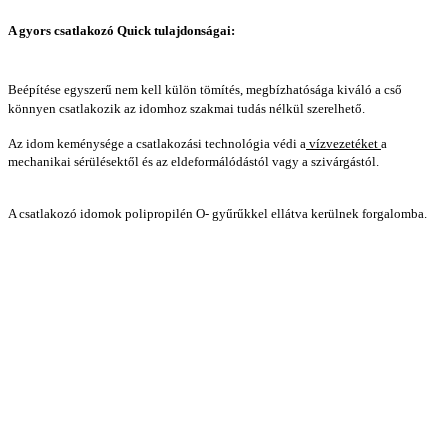
A gyors csatlakozó Quick tulajdonságai:
Beépítése egyszerű nem kell külön tömítés, megbízhatósága kiváló a cső
könnyen csatlakozik az idomhoz szakmai tudás nélkül szerelhető.
Az idom keménysége a csatlakozási technológia védi a
vízvezetéket
a
mechanikai sérülésektől és az eldeformálódástól vagy a szivárgástól.
A csatlakozó idomok polipropilén O- gyűrűkkel ellátva kerülnek forgalomba.