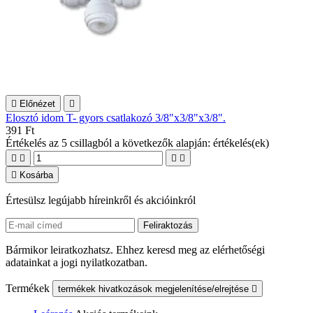

Előnézet

Elosztó idom T- gyors csatlakozó 3/8"x3/8"x3/8" .
391 Ft
Értékelés
az 5 csillagból a következők alapján:
értékelés(ek)





Kosárba
Értesülsz legújabb híreinkről és akcióinkról
Bármikor leiratkozhatsz. Ehhez keresd meg az elérhetőségi
adatainkat a jogi nyilatkozatban.
Termékek
termékek hivatkozások megjelenítése/elrejtése
